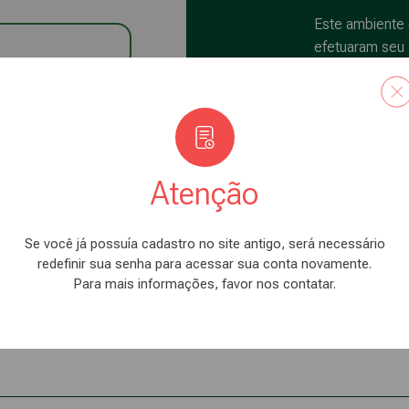
Este ambiente 
efetuaram seu
administração
zer login
Não possui 
Atenção
Se você já possuía cadastro no site antigo, será necessário
redefinir sua senha para acessar sua conta novamente.
Para mais informações, favor nos contatar.