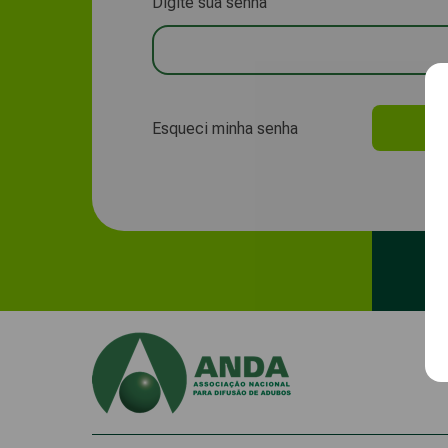
Digite sua senha
Esqueci minha senha
Fa