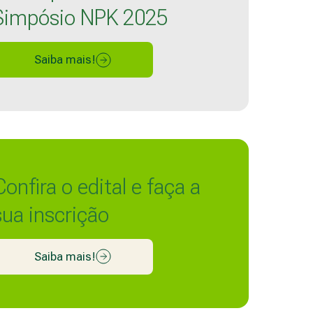
Simpósio NPK 2025
Saiba mais!
Confira o edital e faça a
sua inscrição
Saiba mais!