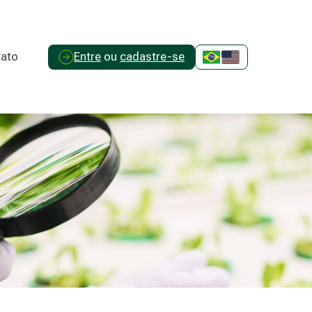
ato
Entre
ou
cadastre-se