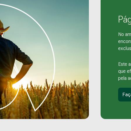
Pág
No amb
encont
exclu
Este 
que e
pela 
Fa